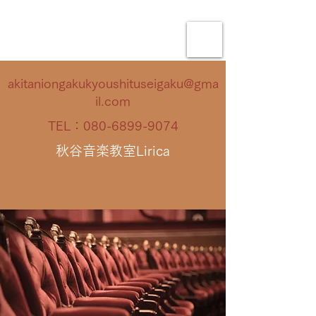
akitaniongakukyoushituseigaku@gma
il.com
TEL：080-6899-9074
秋谷音楽教室Lirica