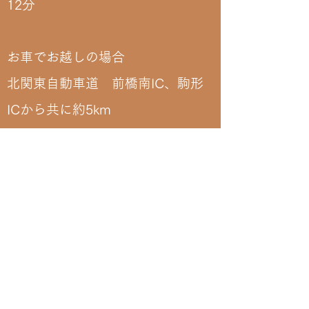
12分
お車でお越しの場合
北関東自動車道 前橋南IC、駒形
ICから共に約5km
関越自動車道 前橋ICから約8.5km
​駐車場有